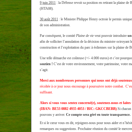
9 juin 2011
:
la Défense revoit sa position en retirant la plaine de 
(HTA08).
30 août 2011
: le Ministre Philippe Henry octroie le permis unique
de son administration.
Par conséquent, le comité
Plaine de vie
veut pouvoir introduire
un
afin de solliciter l’annulation de la décision du ministre octroyant 
construction et l’exploitation du parc à éoliennes sur la plaine de 
Une telle démarche est coûteuse (+/- 4.000 euros) et c’est pourqu
soutien !
C’est de votre environnement, votre patrimoine, votre mai
s’agit.
Merci aux nombreuses personnes qui nous ont déjà soutenus
récoltée à ce jour nous encourage à poursuivre notre combat.
C’es
suffisant.
Alors si vous vous sentez concerné(e), soutenez-nous et faite
(IBAN: BE53 0882 4935 4053 / BIC: GKCCBEBB)
.
Si chacun
pouvons y arriver.
Ce compte sera géré en toute transparence.
Et s
i le cœur vous en dit, rejoignez-nous pour nous aider et n’hésit
remarques ou suggestions. Prochaine réunion du comité le mercre