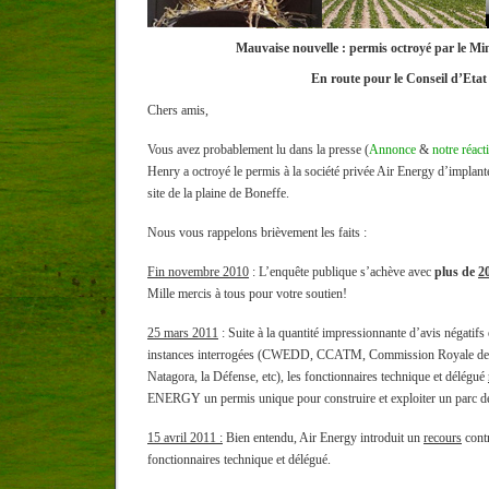
Mauvaise nouvelle : permis octroyé par le Min
En route pour le Conseil d’Etat
Chers amis,
Vous avez probablement lu dans la presse (
Annonce
&
notre réact
Henry a octroyé le permis à la société privée Air Energy d’implant
site de la plaine de Boneffe.
Nous vous rappelons brièvement les faits :
Fin novembre 2010
: L’enquête publique s’achève avec
plus de
20
Mille mercis à tous pour votre soutien!
25 mars 2011
: Suite à la quantité impressionnante d’avis négatifs 
instances interrogées (CWEDD, CCATM, Commission Royale des
Natagora, la Défense, etc), les fonctionnaires technique et délégué
ENERGY un permis unique pour construire et exploiter un parc de
15 avril 2011 :
Bien entendu, Air Energy introduit un
recours
contr
fonctionnaires technique et délégué.