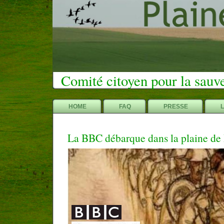
Comité citoyen pour la sauv
HOME
FAQ
PRESSE
La BBC débarque dans la plaine de