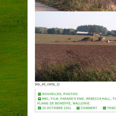
[wp_ad_camp_1]
NOUVELLES
,
PHOTOS
BBC
,
FILM
,
PARADE’S END
,
REBECCA HALL
,
T
PLAINE DE BONEFFE
,
WALLONIE
10 OCTOBRE 2011
COMMENT
TRAC