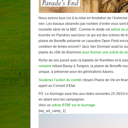
Nous avions tous cru à la mise en fondation de l’éolienne 
rien. Les travaux observés par nombre d’entre vous sont 
nouvelle série de la BBC. Comme le relate cet
article du 
tournée en Flandres sauf pour ce qui est des scènes de 
plaine de Boneffe présente un caractère Open Field encor
combien de temps encore? Jaco Van Dormael avait lui auss
plaine du côté de Branchon
pour tourner une scène de so
Riche de son passé avec la bataille de Ramillies et le pa
romaine
reliant Bavay à Tongres, la plaine de Boneffe no
unique, à préserver pour les générations futures.
Soutenez l’action du comité
citoyen Plaine de Vie en fina
appel au Conseil d’Etat.
PS: Le tournage aura lieu aux dates suivantes 25-26/10 et
en allant vers les campagnes.
Voici un
article RTBF sur le tournage
.
[wp_ad_camp_1]