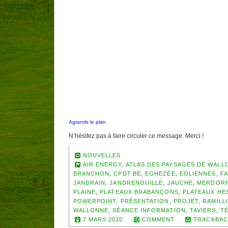
Agrandir le plan
N’hésitez pas à faire circuler ce message. Merci !
NOUVELLES
AIR ENERGY
,
ATLAS DES PAYSAGES DE WALL
BRANCHON
,
CPDT.BE
,
EGHEZÉE
,
EOLIENNES
,
F
JANDRAIN
,
JANDRENOUILLE
,
JAUCHE
,
MERDOR
PLAINE
,
PLATEAUX BRABANÇONS
,
PLATEAUX HE
POWERPOINT
,
PRÉSENTATION
,
PROJET
,
RAMILL
WALLONNE
,
SÉANCE INFORMATION
,
TAVIERS
,
T
7 MARS 2010
COMMENT
TRACKBAC