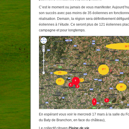
C’est le moment ou jamais de vous manifester. Aujourd’hui
son succès avec pas moins de 35 éoliennes en fonctionn
réalisation. Demain, la région sera définitivement défigur
éoliennes à l’étude. Ce seront plus de 121 éoliennes pla
campagne et pour longtemps.
En espérant vous voir le mercredi 17 mars à la salle du F
du Baty de Branchon, en face du château),
Le collectif citoyen
Plaine de vie