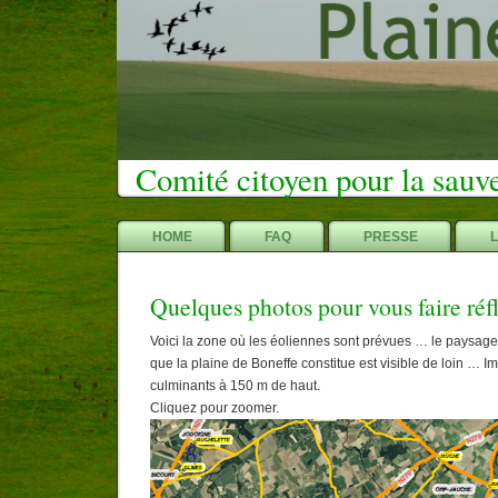
Comité citoyen pour la sauv
HOME
FAQ
PRESSE
Quelques photos pour vous faire réf
Voici la zone où les éoliennes sont prévues … le paysag
que la plaine de Boneffe constitue est visible de loin … 
culminants à 150 m de haut.
Cliquez pour zoomer.