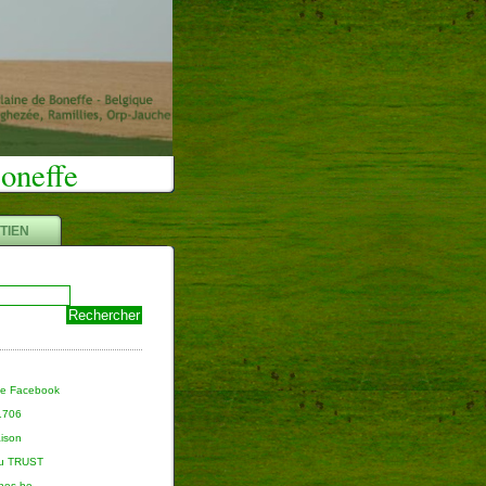
Boneffe
TIEN
ge Facebook
 1706
aison
du TRUST
nnes.be