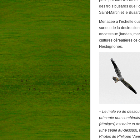
prisé par tous les amateu
des trois busards que l’
Saint-Martin et le Busar
Menacée à l’échelle oue
surtout de la destruction
ancestraux (landes, mara
cultures céréalières ce
Hesbignones.
– Le mâle vu de dessou
présente une combinaison 
(rémiges) est noire et d
(une seule au-dessus), 
Photos de Philippe Va