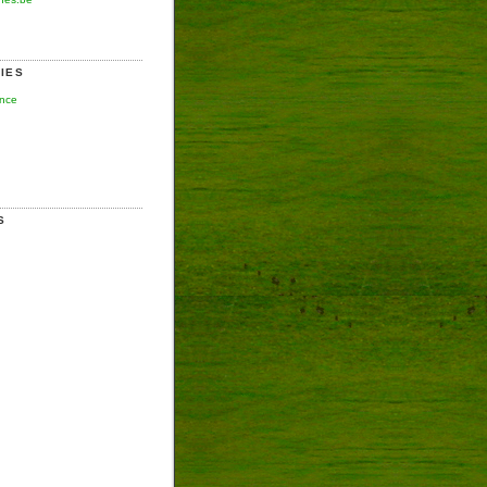
IES
ence
S