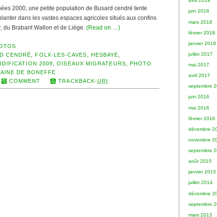
avril 2019
ées 2000, une petite population de Busard cendré tente
juin 2018
mplanter dans les vastes espaces agricoles situés aux confins
mars 2018
, du Brabant Wallon et de Liège.
(Read on …)
février 2018
janvier 2018
OTOS
juillet 2017
D CENDRÉ
,
FOLX-LES-CAVES
,
HESBAYE
,
IDIFICATION 2009
,
OISEAUX MIGRATEURS
,
PHOTO
mai 2017
LAINE DE BONEFFE
avril 2017
COMMENT
TRACKBACK-
URI
septembre 
juin 2016
mai 2016
février 2016
décembre 2
novembre 2
septembre 
août 2015
janvier 2015
juillet 2014
décembre 2
septembre 
mars 2013