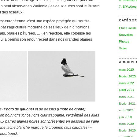
rs de la vie sauvage. C’est le plus élégant et le plus rare
on peut observer en Wallonie (les deux autres sont le Busard
7. EPAW.org
d des roseaux).
CATÉGOR
st-européenne, c’est une espèce protégée qui souffre
 par l’agriculture moderne de ses lieux de nidifications
Etude incid
is, prairies pâturées, …), en réaction, elle colonise les
Nouvelles
 qui a permis son retour récent dans nos grandes plaines
Photos
Video
ARCHIVE
mars 2025
février 2025
mars 2022
juillet 2021
mars 2021
février 2021
s (
Photo de gauche
) et de dessus (
Photo de droite
)
août 2020
noir / gris foncé / gris clair frappante, l’extrémité des ailes
juin 2020
eux barres alaires noires sont présentes en dessous de l’aile
mars 2020
une tâche blanche marque le croupion (sus caudales) –
février 2020
nmeerbeeck.