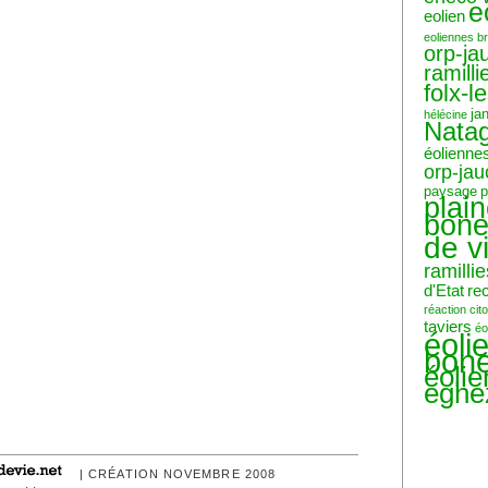
e
eolien
eoliennes b
orp-ja
ramilli
folx-l
ja
hélécine
Nata
éolienne
orp-ja
paysage
p
plai
bone
de v
ramillie
d'Etat
re
réaction ci
taviers
éo
éoli
bone
éoli
eghe
| CRÉATION NOVEMBRE 2008