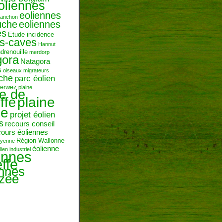
oliennes
eoliennes
ranchon
uche
eoliennes
es
Etude incidence
es-caves
Hannut
ndrenouille
merdorp
gora
Natagora
s
oiseaux migrateurs
uche
parc éolien
erwez
plaine
ne de
plaine
ffe
ie
projet éolien
s
recours conseil
cours éoliennes
Région Wallonne
toyenne
éolienne
lien industriel
ennes
ffe
ennes
zée