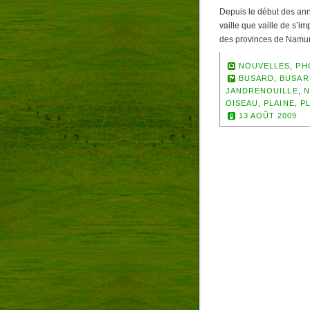
Depuis le début des ann
vaille que vaille de s’i
des provinces de Namur
NOUVELLES
,
PH
BUSARD
,
BUSAR
JANDRENOUILLE
,
N
OISEAU
,
PLAINE
,
P
13 AOÛT 2009