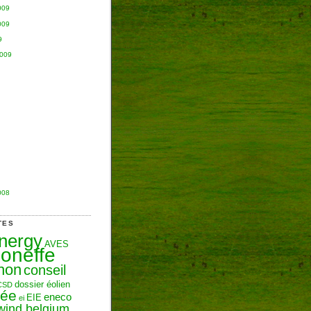
009
009
9
2009
008
TES
Energy
AVES
oneffe
hon
conseil
dossier éolien
CSD
zée
eneco
EIE
ei
wind belgium