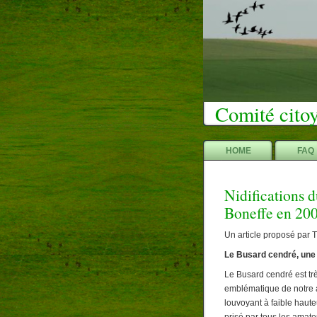
Comité citoy
HOME
FAQ
Nidifications 
Boneffe en 20
Un article proposé par 
Le Busard cendré, une
Le Busard cendré est tr
emblématique de notre av
louvoyant à faible hau