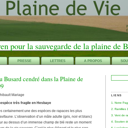
en pour la sauvegarde de la plaine de 
PRESSE
LETTRES
A PROPOS
SOU
du Busard cendré dans la Plaine de
Rechercher :
09
Thibault Mariage
LIENS
 espèce très fragile en Hesbaye
1. Notre Pa
2. Ramillies
ès certainement une des espèces de rapaces les plus
3. Vent de r
ifaune. L’observation d’un mâle adulte (gris, noir et blanc)
4. Soutien 
teur au dessus d’un immense champ de blé reste un moment
6. Leséolie