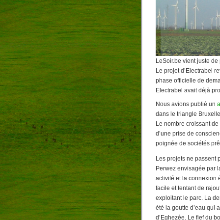
LeSoir.be vient juste de
Le projet d’Electrabel r
phase officielle de dem
Electrabel avait déjà pr
Nous avions publié un
a
dans le triangle Bruxell
Le nombre croissant de 
d’une prise de conscienc
poignée de sociétés prêt
Les projets ne passent p
Perwez envisagée par la
activité et la connexion 
facile et tentant de raj
exploitant le parc. La d
été la goutte d’eau qui
d’Eghezée. Le fief du b