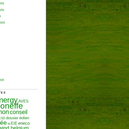
009
009
9
2009
008
TES
Energy
AVES
oneffe
hon
conseil
dossier éolien
CSD
zée
eneco
EIE
ei
wind belgium