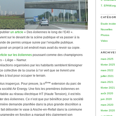
7. EPAW.org
CATÉGOR
Etude incid
Nouvelles
 publier
un article
« Des éoliennes le long de l’E40 ».
Photos
evient sur le devant de la scène publique et va passer à la
Video
ande de permis unique suivie par l’enquête publique.
oposé un projet à cet endroit mais avait du revoir sa copie.
ARCHIVE
rticle sur les éoliennes
poussant comme des champignons
mars 2025
es – Liège – Namur.
février 2025
réactions organisées par les habitants semblent témoigner
e collective de la course à l’or vert que se livrent une
mars 2022
es à tout pour occuper le terrain.
juillet 2021
mars 2021
ième
lus inaperçus. Pour preuve, la n
extension du parc de
février 2021
 société Air Energy. Une fois les premières éoliennes en
août 2020
établie au réseau électrique HT (Haute Tension), il est très
outer des éoliennes. Ce n’est que pur bénéfice pour la société
juin 2020
ernière demande planifiée dans la plus grande discrétion a
mars 2020
 a fait déborder le vase à Aische-en-Refail dans la commune
février 2020
ourgmestre en fonction a marqué très clairement son