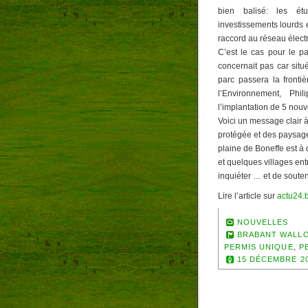
bien balisé: les étu
investissements lourds 
raccord au réseau électr
C’est le cas pour le p
concernait pas car sit
parc passera la fronti
l’Environnement, Phi
l’implantation de 5 nou
Voici un message clair à
protégée et des paysage
plaine de Boneffe est à
et quelques villages ent
inquiéter … et de souten
Lire l’article sur
actu24.
NOUVELLES
BRABANT WALL
PERMIS UNIQUE
,
P
15 DÉCEMBRE 2