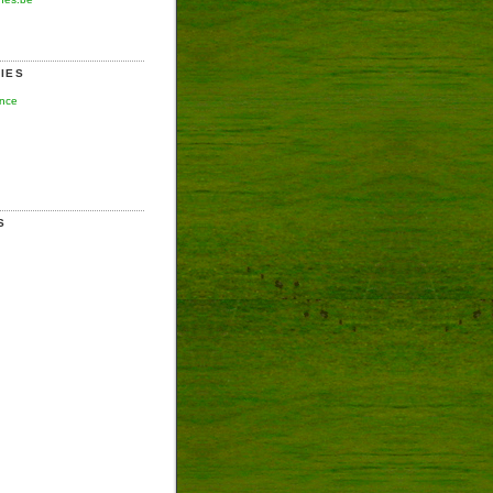
IES
ence
S