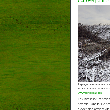
octroyé pour 5
Paysage dévasté après une 
France, Lorraine, Meuse (55
www.virginiapearl.com
Les investisseurs privés
potentiel. Une fois le pr
d’extension arrivent vite