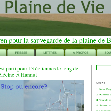
en pour la sauvegarde de la plaine de 
PRESSE
LETTRES
A PROPOS
SOU
st parti pour 13 éoliennes le long de
Rechercher :
élécine et Hannut
LIENS
1. Notre Pa
2. Ramillies
3. Vent de r
4. Soutien 
6. Leséolie