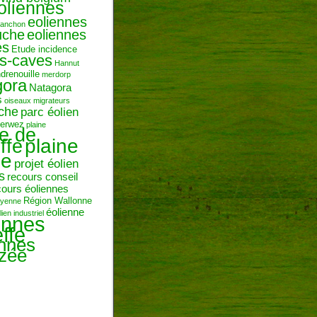
oliennes
eoliennes
ranchon
uche
eoliennes
es
Etude incidence
es-caves
Hannut
ndrenouille
merdorp
gora
Natagora
s
oiseaux migrateurs
uche
parc éolien
erwez
plaine
ne de
plaine
ffe
ie
projet éolien
s
recours conseil
cours éoliennes
Région Wallonne
toyenne
éolienne
lien industriel
ennes
ffe
ennes
zée