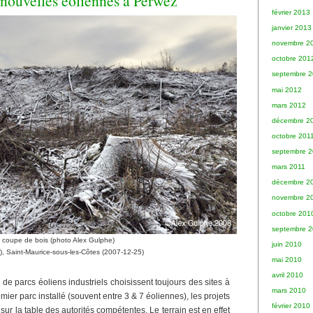
 nouvelles éoliennes à Perwez
février 2013
janvier 2013
novembre 2
octobre 201
septembre 
mai 2012
mars 2012
décembre 2
octobre 201
septembre 2
mars 2011
décembre 2
novembre 2
octobre 201
septembre 
coupe de bois (photo Alex Gulphe)
juin 2010
), Saint-Maurice-sous-les-Côtes (2007-12-25)
mai 2010
avril 2010
 de parcs éoliens industriels choisissent toujours des sites à
mars 2010
emier parc installé (souvent entre 3 & 7 éoliennes), les projets
février 2010
 sur la table des autorités compétentes. Le terrain est en effet