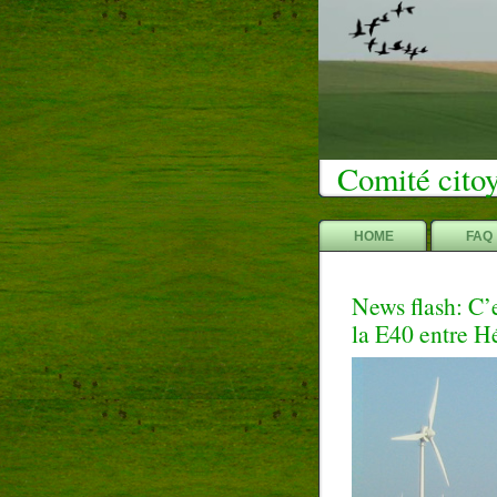
Comité citoy
HOME
FAQ
News flash: C’e
la E40 entre H