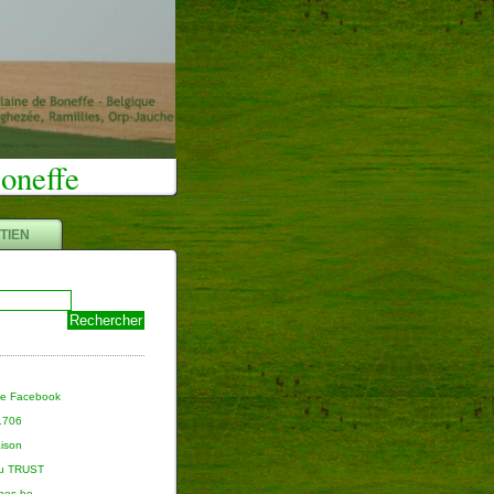
Boneffe
TIEN
ge Facebook
 1706
aison
du TRUST
nnes.be