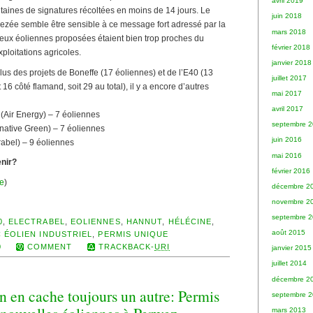
avril 2019
aines de signatures récoltées en moins de 14 jours. Le
juin 2018
ezée semble être sensible à ce message fort adressé par la
mars 2018
deux éoliennes proposées étaient bien trop proches du
février 2018
xploitations agricoles.
janvier 2018
us des projets de Boneffe (17 éoliennes) et de l’E40 (13
juillet 2017
16 côté flamand, soit 29 au total), il y a encore d’autres
mai 2017
avril 2017
 (Air Energy) – 7 éoliennes
septembre 
native Green) – 7 éoliennes
juin 2016
rabel) – 9 éoliennes
mai 2016
enir?
février 2016
be
)
décembre 2
novembre 2
septembre 
0
,
ELECTRABEL
,
EOLIENNES
,
HANNUT
,
HÉLÉCINE
,
août 2015
 ÉOLIEN INDUSTRIEL
,
PERMIS UNIQUE
0
COMMENT
TRACKBACK-
URI
janvier 2015
juillet 2014
décembre 2
n en cache toujours un autre: Permis
septembre 
mars 2013