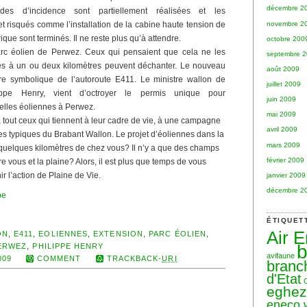
décembre 2
des d’incidence sont partiellement réalisées et les
novembre 2
et risqués comme l’installation de la cabine haute tension de
ique sont terminés. Il ne reste plus qu’à attendre.
octobre 200
arc éolien de Perwez. Ceux qui pensaient que cela ne les
septembre 
ués à un ou deux kilomètres peuvent déchanter. Le nouveau
août 2009
ère symbolique de l’autoroute E411. Le ministre wallon de
juillet 2009
lippe Henry, vient d’octroyer le permis unique pour
juin 2009
velles éoliennes à Perwez.
mai 2009
 tout ceux qui tiennent à leur cadre de vie, à une campagne
avril 2009
s typiques du Brabant Wallon. Le projet d’éoliennes dans la
mars 2009
 quelques kilomètres de chez vous? Il n’y a que des champs
février 2009
re vous et la plaine? Alors, il est plus que temps de vous
ir l’action de Plaine de Vie.
janvier 2009
décembre 2
be
ÉTIQUET
Air 
ON
,
E411
,
EOLIENNES
,
EXTENSION
,
PARC ÉOLIEN
,
b
ERWEZ
,
PHILIPPE HENRY
avifaune
009
COMMENT
TRACKBACK-
URI
branc
d'Etat
eghe
eneco 