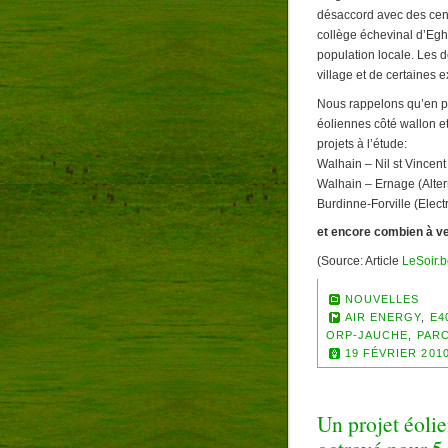
désaccord avec des cent
collège échevinal d’Egh
population locale. Les 
village et de certaines e
Nous rappelons qu’en pl
éoliennes côté wallon et 
projets à l’étude:
Walhain – Nil st Vincent
Walhain – Ernage (Alter
Burdinne-Forville (Elect
et encore combien à v
(Source: Article
LeSoir.
NOUVELLES
AIR ENERGY
,
E4
ORP-JAUCHE
,
PARC
19 FÉVRIER 201
Un projet éolie