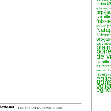
e
eolien
eoliennes b
orp-ja
ramilli
folx-l
ja
hélécine
Nata
éolienne
orp-ja
paysage
p
plai
bone
de v
ramillie
d'Etat
re
réaction ci
taviers
éo
éoli
bone
éoli
eghe
| CRÉATION NOVEMBRE 2008