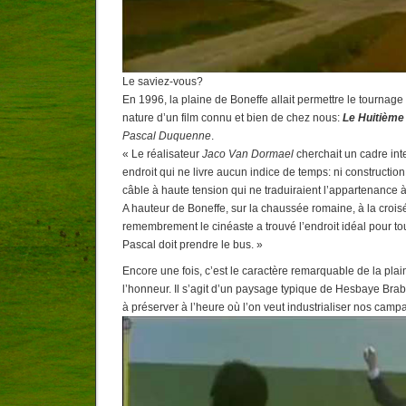
Le saviez-vous?
En 1996, la plaine de Boneffe allait permettre le tournag
nature d’un film connu et bien de chez nous:
Le Huitième
Pascal Duquenne
.
« Le réalisateur
Jaco Van Dormael
cherchait un cadre int
endroit qui ne livre aucun indice de temps: ni construction
câble à haute tension qui ne traduiraient l’appartenance
A hauteur de Boneffe, sur la chaussée romaine, à la croi
remembrement le cinéaste a trouvé l’endroit idéal pour t
Pascal doit prendre le bus. »
Encore une fois, c’est le caractère remarquable de la plai
l’honneur. Il s’agit d’un paysage typique de Hesbaye Br
à préserver à l’heure où l’on veut industrialiser nos camp