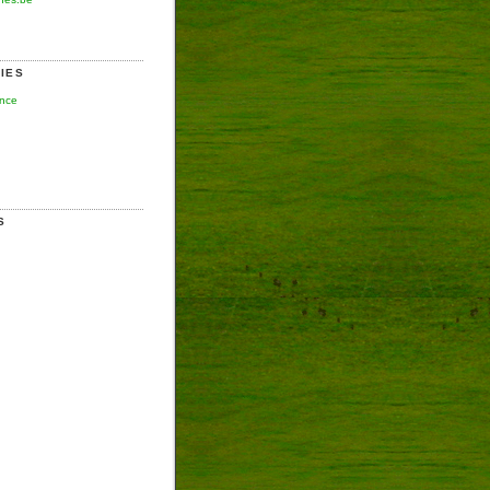
IES
ence
S