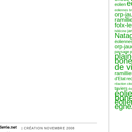
e
eolien
eoliennes b
orp-ja
ramilli
folx-l
ja
hélécine
Nata
éolienne
orp-ja
paysage
p
plai
bone
de v
ramillie
d'Etat
re
réaction ci
taviers
éo
éoli
bone
éoli
eghe
| CRÉATION NOVEMBRE 2008