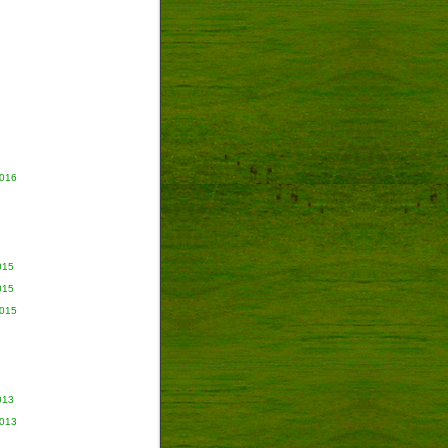
2016
015
015
2015
013
2013