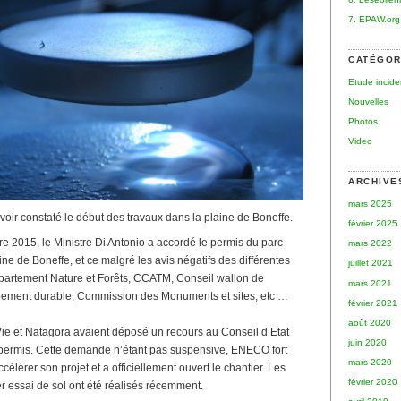
7. EPAW.org
CATÉGOR
Etude incid
Nouvelles
Photos
Video
ARCHIVE
mars 2025
oir constaté le début des travaux dans la plaine de Boneffe.
février 2025
e 2015, le Ministre Di Antonio a accordé le permis du parc
mars 2022
e de Boneffe, et ce malgré les avis négatifs des différentes
juillet 2021
Département Nature et Forêts, CCATM, Conseil wallon de
mars 2021
ppement durable, Commission des Monuments et sites, etc …
février 2021
août 2020
ie et Natagora avaient déposé un recours au Conseil d’Etat
juin 2020
e permis. Cette demande n’étant pas suspensive, ENECO fort
mars 2020
élérer son projet et a officiellement ouvert le chantier. Les
février 2020
 essai de sol ont été réalisés récemment.