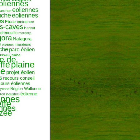
oliennes
eoliennes
ranchon
uche
eoliennes
es
Etude incidence
es-caves
Hannut
ndrenouille
merdorp
gora
Natagora
s
oiseaux migrateurs
uche
parc éolien
erwez
plaine
ne de
plaine
ffe
ie
projet éolien
s
recours conseil
cours éoliennes
Région Wallonne
toyenne
éolienne
lien industriel
ennes
ffe
ennes
zée