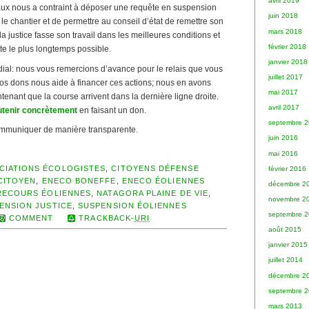
avril 2019
ux nous a contraint à déposer une requête en suspension
juin 2018
 le chantier et de permettre au conseil d’état de remettre son
mars 2018
a justice fasse son travail dans les meilleures conditions et
février 2018
cte le plus longtemps possible.
janvier 2018
rdial: nous vous remercions d’avance pour le relais que vous
juillet 2017
os dons nous aide à financer ces actions; nous en avons
mai 2017
enant que la course arrivent dans la dernière ligne droite.
avril 2017
utenir concrètement
en faisant un don.
septembre 
mmuniquer de manière transparente.
juin 2016
mai 2016
CIATIONS ÉCOLOGISTES
,
CITOYENS DÉFENSE
février 2016
CITOYEN
,
ENECO BONEFFE
,
ENECO ÉOLIENNES
décembre 2
RECOURS ÉOLIENNES
,
NATAGORA PLAINE DE VIE
,
novembre 2
ENSION JUSTICE
,
SUSPENSION ÉOLIENNES
septembre 
COMMENT
TRACKBACK-
URI
août 2015
janvier 2015
juillet 2014
décembre 2
septembre 
mars 2013