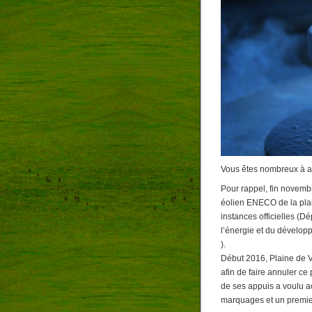
Vous êtes nombreux à av
Pour rappel, fin novembr
éolien ENECO de la plain
instances officielles (
l’énergie et du dévelo
).
Début 2016, Plaine de V
afin de faire annuler c
de ses appuis a voulu acc
marquages et un premier