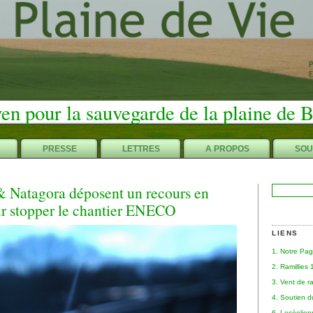
en pour la sauvegarde de la plaine de 
PRESSE
LETTRES
A PROPOS
SOU
& Natagora déposent un recours en
Rechercher :
r stopper le chantier ENECO
LIENS
1. Notre Pa
2. Ramillies
3. Vent de r
4. Soutien 
6. Leséolie