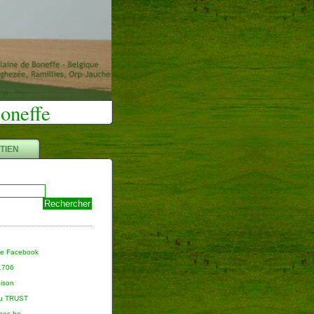
Boneffe
TIEN
ge Facebook
 1706
aison
du TRUST
nnes.be