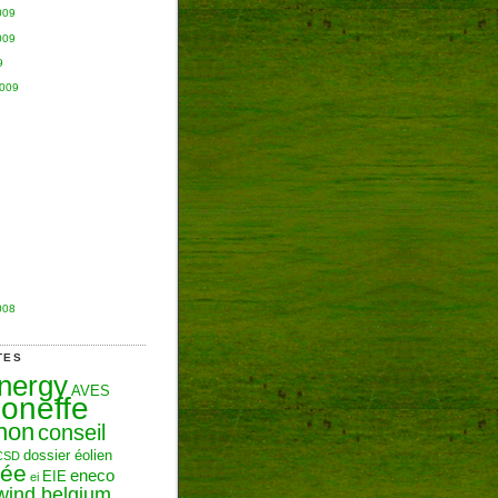
009
009
9
2009
008
TES
Energy
AVES
oneffe
hon
conseil
dossier éolien
CSD
zée
eneco
EIE
ei
wind belgium