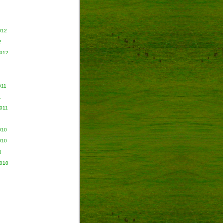
012
2
2012
011
1
011
010
010
0
2010