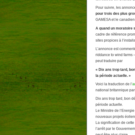
Pour suivre, les annon
pour trois des plus gro
GAMESA et le canadi
A quand un moratoire s
cadre de référence promi
sites propices à l’instal
L’annonce est commentée 
riddance to wind farms 
peut traduire par
« Dix ans trop tard, bo
la période actuelle. »
Voici la traduction de l’
a
national britannique par
Dix ans trop tard, bon d
période actuelle.
Le Ministre de l’Energie
nouveaux projets éolie
La signification de cett
l’arrêt par le Gouvernem
peut être plus claire.