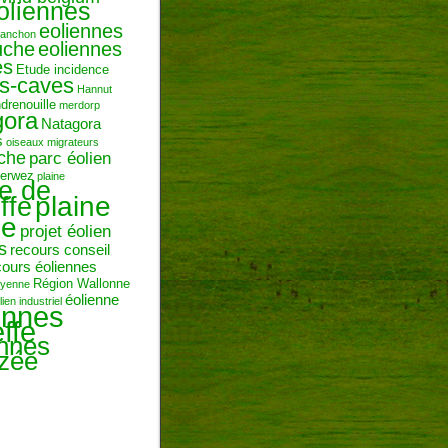
oliennes
eoliennes
ranchon
uche
eoliennes
es
Etude incidence
es-caves
Hannut
ndrenouille
merdorp
gora
Natagora
s
oiseaux migrateurs
uche
parc éolien
erwez
plaine
ne de
plaine
ffe
ie
projet éolien
s
recours conseil
cours éoliennes
Région Wallonne
toyenne
éolienne
lien industriel
ennes
ffe
ennes
zée