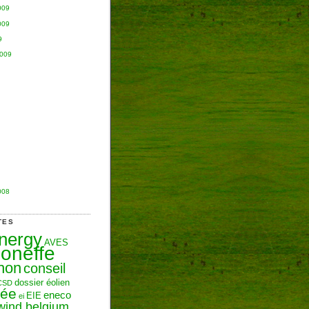
009
009
9
2009
008
TES
Energy
AVES
oneffe
hon
conseil
dossier éolien
CSD
zée
eneco
EIE
ei
wind belgium