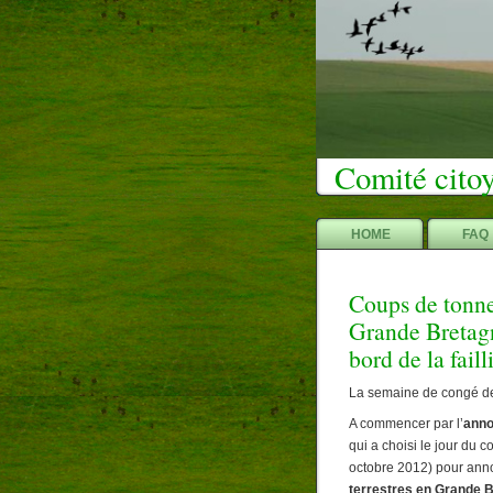
Comité citoy
HOME
FAQ
Coups de tonner
Grande Bretagn
bord de la faill
La semaine de congé de 
A commencer par l’
anno
qui a choisi le jour du 
octobre 2012) pour anno
terrestres en Grande 