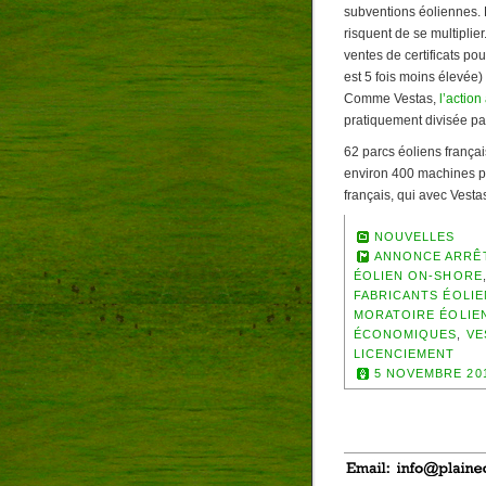
subventions éoliennes. 
risquent de se multiplie
ventes de certificats po
est 5 fois moins élevée)
Comme Vestas,
l’actio
pratiquement divisée pa
62 parcs éoliens frança
environ 400 machines po
français, qui avec Vesta
NOUVELLES
ANNONCE ARRÊT
ÉOLIEN ON-SHORE
FABRICANTS ÉOLI
MORATOIRE ÉOLIE
ÉCONOMIQUES
,
VE
LICENCIEMENT
5 NOVEMBRE 20