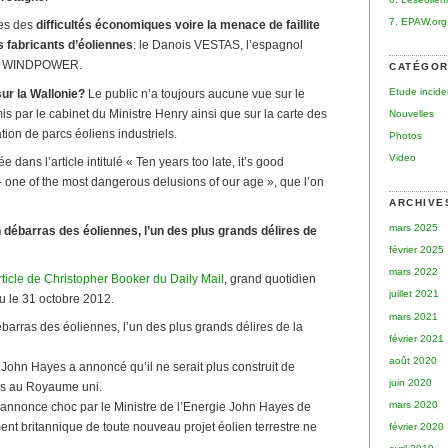
7. EPAW.org
ces des
difficultés économiques voire la menace de faillite
s fabricants d’éoliennes
: le Danois VESTAS, l’espagnol
en WINDPOWER.
CATÉGOR
Etude incid
ur la Wallonie?
Le public n’a toujours aucune vue sur le
s par le cabinet du Ministre Henry ainsi que sur la carte des
Nouvelles
lation de parcs éoliens industriels.
Photos
Video
dans l’article intitulé « Ten years too late, it’s good
– one of the most dangerous delusions of our age », que l’on
ARCHIVE
mars 2025
n débarras des éoliennes, l’un des plus grands délires de
février 2025
mars 2022
rticle de Christopher Booker du Daily Mail
, grand quotidien
juillet 2021
u le 31 octobre 2012.
mars 2021
ébarras des éoliennes, l’un des plus grands délires de la
février 2021
août 2020
 John Hayes a annoncé qu’il ne serait plus construit de
juin 2020
ns au Royaume uni.
mars 2020
e annonce choc par le Ministre de l’Energie John Hayes de
ent britannique de toute nouveau projet éolien terrestre ne
février 2020