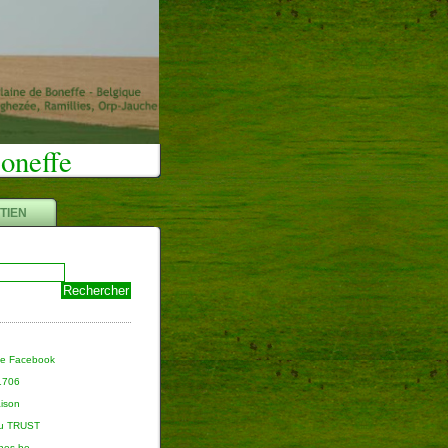
Boneffe
TIEN
ge Facebook
 1706
aison
du TRUST
nnes.be