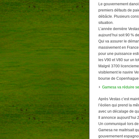
Le gouvernement danois
premiers défauts de pai
débâcle. Plusieurs cons
situation.
L’année dernière Vestas
aujourd’hui soit 90 % d
Qui va assurer le déman
massivement en France q
pour une puissance es
les V90 et V80 sur un to
Malgré 3700 licenciemen
visiblement le navire Ves
bourse de Copenhague j
Gamesa va réduire ses 
Après Vestas c’est mai
l’éolien qui prend la m
avec un décalage de qu
Il annonce aujourd’hui 
Un communiqué lors de l’
Gamesa ne maitrisait q
gouvernement espagnol e