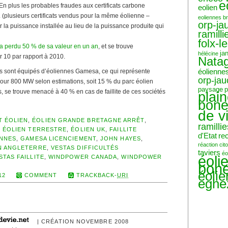
e
En plus les probables fraudes aux certificats carbone
eolien
r. (plusieurs certificats vendus pour la même éolienne –
eoliennes b
orp-ja
ur la puissance installée au lieu de la puissance produite qui
ramilli
folx-l
n a perdu 50 % de sa valeur en un an
, et se trouve
ja
hélécine
r 10 par rapport à 2010.
Nata
éolienne
is sont équipés d’éoliennes Gamesa, ce qui représente
orp-ja
ur 800 MW selon estimations, soit 15 % du parc éolien
paysage
p
s, se trouve menacé à 40 % en cas de faillite de ces sociétés
plai
bone
de v
 ÉOLIEN
,
ÉOLIEN GRANDE BRETAGNE ARRÊT
,
ramillie
,
ÉOLIEN TERRESTRE
,
ÉOLIEN UK
,
FAILLITE
d'Etat
re
ENNES
,
GAMESA LICENCIEMENT
,
JOHN HAYES
,
réaction ci
N ANGLETERRE
,
VESTAS DIFFICULTÉS
taviers
éo
éoli
STAS FAILLITE
,
WINDPOWER CANADA
,
WINDPOWER
bone
éoli
12
COMMENT
TRACKBACK-
URI
eghe
| CRÉATION NOVEMBRE 2008