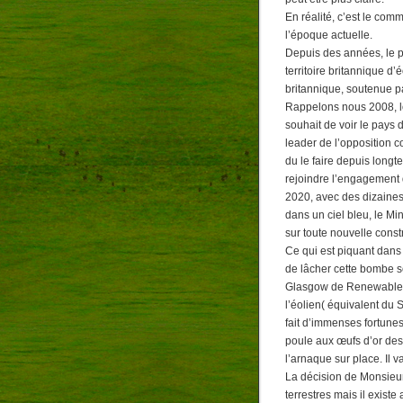
En réalité, c’est le com
l’époque actuelle.
Depuis des années, le p
territoire britannique d’
britannique, soutenue par
Rappelons nous 2008, l
souhait de voir le pays 
leader de l’opposition 
du le faire depuis longte
rejoindre l’engagement 
2020, avec des dizaines
dans un ciel bleu, le Mi
sur toute nouvelle const
Ce qui est piquant dans 
de lâcher cette bombe 
Glasgow de RenewableUK,
l’éolien( équivalent du 
fait d’immenses fortune
poule aux œufs d’or des
l’arnaque sur place. Il v
La décision de Monsieu
terrestres mais il exist