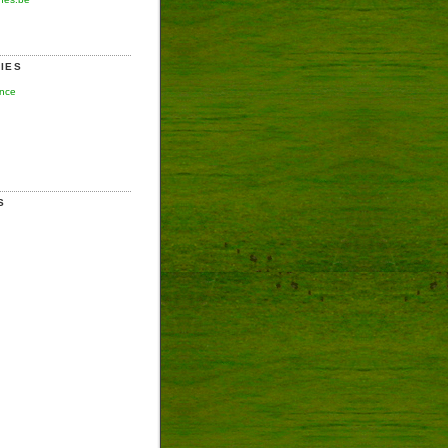
IES
ence
S