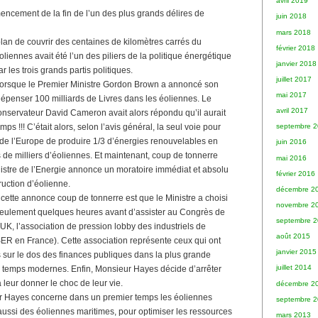
avril 2019
mencement de la fin de l’un des plus grands délires de
juin 2018
mars 2018
lan de couvrir des centaines de kilomètres carrés du
février 2018
éoliennes avait été l’un des piliers de la politique énergétique
janvier 2018
 les trois grands partis politiques.
juillet 2017
orsque le Premier Ministre Gordon Brown a annoncé son
mai 2017
dépenser 100 milliards de Livres dans les éoliennes. Le
avril 2017
conservateur David Cameron avait alors répondu qu’il aurait
septembre 
mps !!! C’était alors, selon l’avis général, la seul voie pour
de l’Europe de produire 1/3 d’énergies renouvelables en
juin 2016
 de milliers d’éoliennes. Et maintenant, coup de tonnerre
mai 2016
nistre de l’Energie annonce un moratoire immédiat et absolu
février 2016
ruction d’éolienne.
décembre 2
cette annonce coup de tonnerre est que le Ministre a choisi
novembre 2
seulement quelques heures avant d’assister au Congrès de
septembre 
 l’association de pression lobby des industriels de
août 2015
SER en France). Cette association représente ceux qui ont
janvier 2015
s sur le dos des finances publiques dans la plus grande
juillet 2014
 temps modernes. Enfin, Monsieur Hayes décide d’arrêter
a leur donner le choc de leur vie.
décembre 2
r Hayes concerne dans un premier temps les éoliennes
septembre 
e aussi des éoliennes maritimes, pour optimiser les ressources
mars 2013