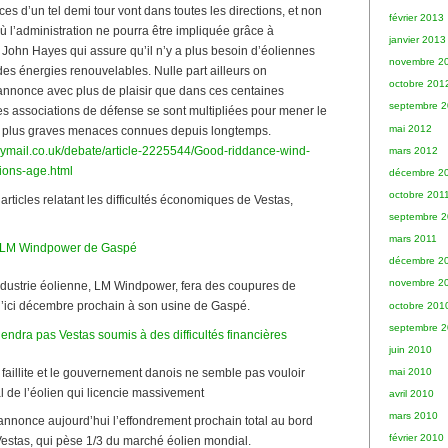
s d’un tel demi tour vont dans toutes les directions, et non
février 2013
ù l’administration ne pourra être impliquée grâce à
janvier 2013
 John Hayes qui assure qu’il n’y a plus besoin d’éoliennes
novembre 2
 des énergies renouvelables. Nulle part ailleurs on
octobre 201
 annonce avec plus de plaisir que dans ces centaines
septembre 
es associations de défense se sont multipliées pour mener le
mai 2012
s plus graves menaces connues depuis longtemps.
ilymail.co.uk/debate/article-2225544/Good-riddance-wind-
mars 2012
ions-age.html
décembre 2
octobre 201
 articles relatant les difficultés économiques de Vestas,
septembre 2
mars 2011
z LM Windpower de Gaspé
décembre 2
novembre 2
ndustrie éolienne, LM Windpower, fera des coupures de
’ici décembre prochain à son usine de Gaspé.
octobre 201
septembre 
ndra pas Vestas soumis à des difficultés financières
juin 2010
 faillite et le gouvernement danois ne semble pas vouloir
mai 2010
l de l’éolien qui licencie massivement
avril 2010
mars 2010
nonce aujourd’hui l’effondrement prochain total au bord
février 2010
n Vestas, qui pèse 1/3 du marché éolien mondial.