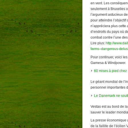
en vent. Les conséquence
seulement à Bruxelles o
l’argument astucieux de
pour atteindre l’objectif
n’appréciera plus cette
d’endroits du pays où d
combat contre l’une de
Lire plus:
http://www.da
farms–dangerous-delus
Pour continuer, voici les
Gamesa & Windpower.
60 mises à pied che
Le géant mondial de l’i
personnel importantes d
Le Danemark ne soutie
Vestas est au bord de la
sauver le leader mondia
La presse économique an
de la faillite de l’éolie