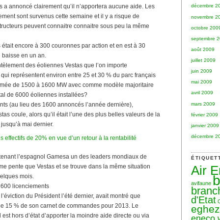
 a annoncé clairement qu’il n’apportera aucune aide. Les
décembre 2
ement sont survenus cette semaine et il y a risque de
novembre 2
tructeurs peuvent connaitre connaitre sous peu la même
octobre 200
septembre 
 était encore à 300 couronnes par action et en est à 30
août 2009
e baisse en un an.
juillet 2009
tèlement des éoliennes Vestas que l’on importe
juin 2009
ui représentent environ entre 25 et 30 % du parc français
mai 2009
timée de 1500 à 1600 MW avec comme modèle majoritaire
avril 2009
tal de 6000 éoliennes installées?
mars 2009
ts (au lieu des 1600 annoncés l’année dernière),
tas coule, alors qu’il était l’une des plus belles valeurs de la
février 2009
usqu’à mai dernier.
janvier 2009
décembre 2
effectifs de 20% en vue d’un retour à la rentabilité
ntenant l’espagnol Gamesa un des leaders mondiaux de
ÉTIQUET
ême pente que Vestas et se trouve dans la même situation
Air 
b
elques mois.
avifaune
2600 licenciements
branc
éviction du Président l’été dernier, avait montré que
d'Etat
ue 15 % de son carnet de commandes pour 2013. Le
eghe
st hors d’état d’apporter la moindre aide directe ou via
eneco 