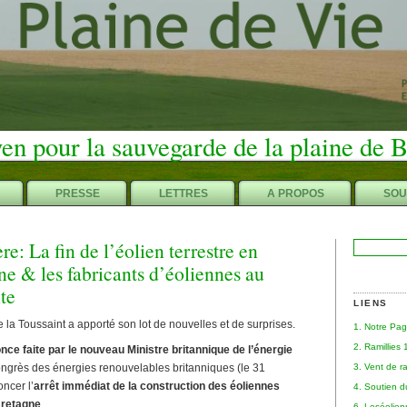
en pour la sauvegarde de la plaine de 
PRESSE
LETTRES
A PROPOS
SOU
e: La fin de l’éolien terrestre en
Rechercher :
e & les fabricants d’éoliennes au
ite
LIENS
la Toussaint a apporté son lot de nouvelles et de surprises.
1. Notre Pa
2. Ramillies
nce faite par le nouveau Ministre britannique de l’énergie
3. Vent de r
congrès des énergies renouvelables britanniques (le 31
ncer l’
arrêt immédiat de la construction des éoliennes
4. Soutien 
Bretagne
.
6. Leséolie