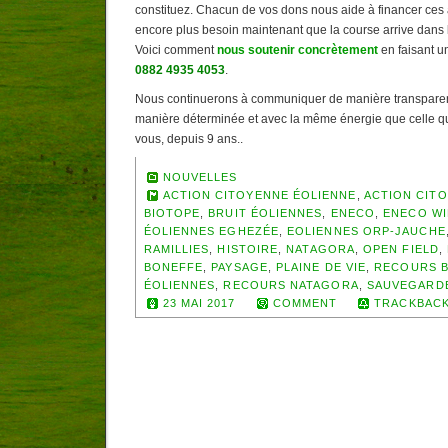
constituez. Chacun de vos dons nous aide à financer ces
encore plus besoin maintenant que la course arrive dans l
Voici comment
nous soutenir concrètement
en faisant u
0882 4935 4053
.
Nous continuerons à communiquer de manière transparent
manière déterminée et avec la même énergie que celle q
vous, depuis 9 ans..
NOUVELLES
ACTION CITOYENNE ÉOLIENNE
,
ACTION CIT
BIOTOPE
,
BRUIT ÉOLIENNES
,
ENECO
,
ENECO WI
ÉOLIENNES EGHEZÉE
,
EOLIENNES ORP-JAUCHE
RAMILLIES
,
HISTOIRE
,
NATAGORA
,
OPEN FIELD
,
BONEFFE
,
PAYSAGE
,
PLAINE DE VIE
,
RECOURS 
ÉOLIENNES
,
RECOURS NATAGORA
,
SAUVEGARDE
23 MAI 2017
COMMENT
TRACKBACK