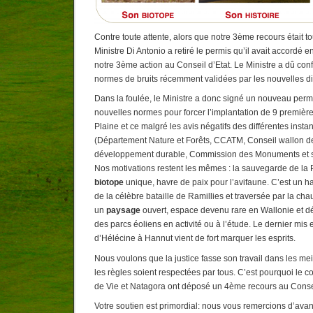
Contre toute attente, alors que notre 3ème recours était to
Ministre Di Antonio a retiré le permis qu’il avait accordé e
notre 3ème action au Conseil d’Etat. Le Ministre a dû co
normes de bruits récemment validées par les nouvelles d
Dans la foulée, le Ministre a donc signé un nouveau perm
nouvelles normes pour forcer l’implantation de 9 premièr
Plaine et ce malgré les avis négatifs des différentes instan
(Département Nature et Forêts, CCATM, Conseil wallon de
développement durable, Commission des Monuments et sit
Nos motivations restent les mêmes : la sauvegarde de la P
biotope
unique, havre de paix pour l’avifaune. C’est un hau
de la célèbre bataille de Ramillies et traversée par la 
un
paysage
ouvert, espace devenu rare en Wallonie et dé
des parcs éoliens en activité ou à l’étude. Le dernier mis 
d’Hélécine à Hannut vient de fort marquer les esprits.
Nous voulons que la justice fasse son travail dans les mei
les règles soient respectées par tous. C’est pourquoi le 
de Vie et Natagora ont déposé un 4ème recours au Consei
Votre soutien est primordial: nous vous remercions d’avan