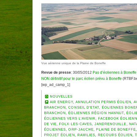
Vue aérienne unique de la Plaine de Boneffe
Revue de presse
: 30/05/2012
Pas d’éoliennes à Boneffe
NON définitif pour le parc éolien prévu à Boneffe
(RTBF.b
[wp_ad_camp_1]
NOUVELLES
AIR ENERGY
,
ANNULATION PERMIS ÉOLIEN
,
A
BRANCHON
,
CONSEIL D'ETAT
,
ÉOLIENNES BONE
BRANCHON
,
ÉOLIENNES RÉGION HANNUT
,
ÉOLI
ÉOLIENNES VERS L'AVENIR
,
FACEBOOK ÉOLIEN
DE VIE
,
FOLX-LES-CAVES
,
JANDRENOUILLE
,
NAT
ÉOLIENNES
,
ORP-JAUCHE
,
PLAINE DE BONEFFE
PROJET ÉOLIEN
,
RAMILIES
,
RECOURS ÉOLIEN
,