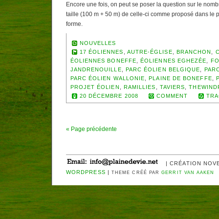
Encore une fois, on peut se poser la question sur le nombr
taille (100 m + 50 m) de celle-ci comme proposé dans le 
forme.
NOUVELLES
17 ÉOLIENNES
,
AUTRE-ÉGLISE
,
BRANCHON
,
ÉOLIENNES BONEFFE
,
ÉOLIENNES EGHEZÉE
,
FO
JANDRENOUILLE
,
PARC ÉOLIEN BELGIQUE
,
PAR
PARC ÉOLIEN WALLONIE
,
PLAINE DE BONEFFE
,
PROJET ÉOLIEN
,
RAMILLIES
,
TAVIERS
,
THEWIND
20 DÉCEMBRE 2008
COMMENT
TRA
« Page précédente
| CRÉATION NOV
WORDPRESS
|
THEME CRÉÉ PAR
GERRIT VAN AAKEN