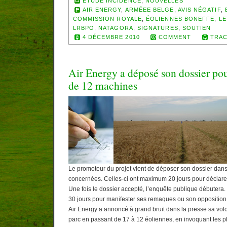
ETUDE INCIDENCE
,
NOUVELLES
AIR ENERGY
,
ARMÉEE BELGE
,
AVIS NÉGATIF
,
COMMISSION ROYALE
,
ÉOLIENNES BONEFFE
,
LE
LRBPO
,
NATAGORA
,
SIGNATURES
,
SOUTIEN
4 DÉCEMBRE 2010
COMMENT
TRAC
Air Energy a déposé son dossier pou
de 12 machines
Le promoteur du projet vient de déposer son dossier dan
concernées. Celles-ci ont maximum 20 jours pour déclarer
Une fois le dossier accepté, l’enquête publique débutera.
30 jours pour manifester ses remaques ou son opposition
Air Energy a annoncé à grand bruit dans la presse sa volo
parc en passant de 17 à 12 éoliennes, en invoquant les pla