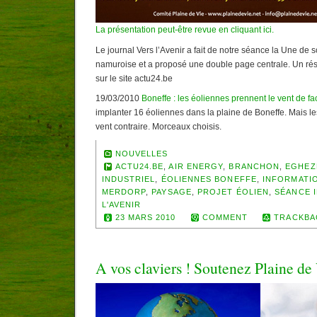
La présentation peut-être revue en cliquant ici.
Le journal Vers l’Avenir a fait de notre séance la Une de 
namuroise et a proposé une double page centrale. Un résu
sur le site actu24.be
19/03/2010
Boneffe : les éoliennes prennent le vent de fa
implanter 16 éoliennes dans la plaine de Boneffe. Mais les
vent contraire. Morceaux choisis.
NOUVELLES
ACTU24.BE
,
AIR ENERGY
,
BRANCHON
,
EGHEZ
INDUSTRIEL
,
ÉOLIENNES BONEFFE
,
INFORMATI
MERDORP
,
PAYSAGE
,
PROJET ÉOLIEN
,
SÉANCE 
L'AVENIR
23 MARS 2010
COMMENT
TRACKBA
A vos claviers ! Soutenez Plaine de