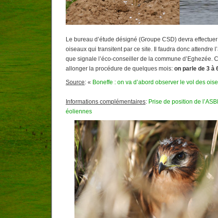
Le bureau d’étude désigné (Groupe CSD) devra effectuer 
oiseaux qui transitent par ce site. Il faudra donc attendre
que signale l’éco-conseiller de la commune d’Eghezée. C
allonger la procédure de quelques mois:
on parle de 3 à
Source
: «
Boneffe : on va d’abord observer le vol des ois
Informations complémentaires
:
Prise de position de l’ASB
éoliennes