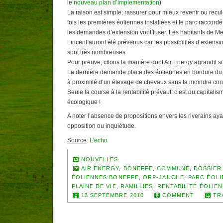
le
nouveau plan d’implementation
)
La raison est simple: rassurer pour mieux revenir ou recu
fois les premières éoliennes installées et le parc raccord
les demandes d’extension vont fuser. Les habitants de Me
Lincent auront été prévenus car les possibilités d’extensi
sont très nombreuses.
Pour preuve, citons la manière dont Air Energy agrandit s
La dernière demande place des éoliennes en bordure du v
à proximité d’un élevage de chevaux sans la moindre conc
Seule la course à la rentabilité prévaut: c’est du capitalis
écologique !
A noter l’absence de propositions envers les riverains aya
opposition ou inquiétude.
Source
:
L’echo
NOUVELLES
AIR ENERGY
,
BONEFFE
,
COMMUNE
,
DOSSIER
ÉOLIENNES BONEFFE
,
ORP-JAUCHE
,
PARC ÉOLI
PLAINE DE VIE
,
RAMILLIES
,
RENTABILITÉ ÉOLIEN
13 SEPTEMBRE 2010
COMMENT
TR