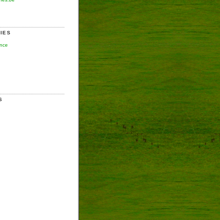
IES
ence
S