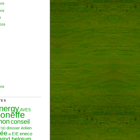
009
009
9
2009
008
TES
Energy
AVES
oneffe
hon
conseil
dossier éolien
CSD
zée
eneco
EIE
ei
wind belgium