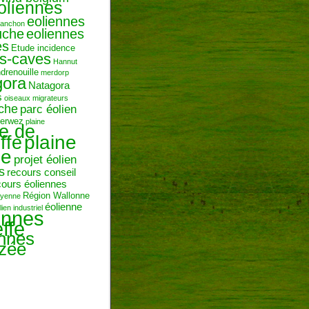
oliennes
eoliennes
ranchon
uche
eoliennes
es
Etude incidence
es-caves
Hannut
ndrenouille
merdorp
gora
Natagora
s
oiseaux migrateurs
uche
parc éolien
erwez
plaine
ne de
plaine
ffe
ie
projet éolien
s
recours conseil
cours éoliennes
Région Wallonne
toyenne
éolienne
lien industriel
ennes
ffe
ennes
zée