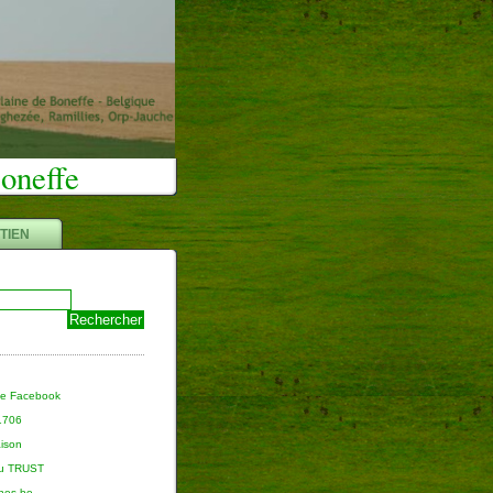
Boneffe
TIEN
ge Facebook
 1706
aison
du TRUST
nnes.be