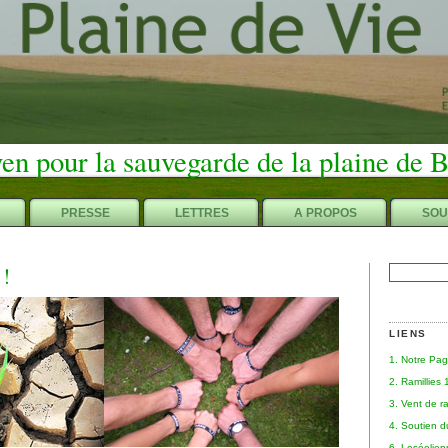
en pour la sauvegarde de la plaine de 
PRESSE
LETTRES
A PROPOS
SOU
 !
Rechercher :
LIENS
1. Notre Pa
2. Ramillies
3. Vent de r
4. Soutien 
6. Leséolie