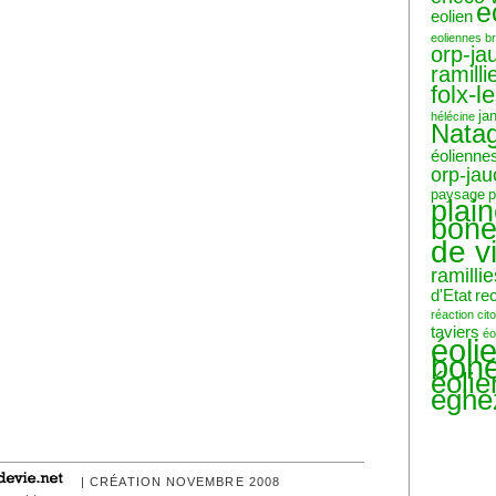
e
eolien
eoliennes b
orp-ja
ramilli
folx-l
ja
hélécine
Nata
éolienne
orp-ja
paysage
p
plai
bone
de v
ramillie
d'Etat
re
réaction ci
taviers
éo
éoli
bone
éoli
eghe
| CRÉATION NOVEMBRE 2008