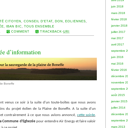
avril 2019
juin 2018
mars 2018
février 2018
TÉ CITOYEN
,
CONSEIL D'ETAT
,
DON
,
EOLIENNES
,
janvier 2018
ÉE
,
IBAN BIC
,
TOUS ENSEMBLE
1
COMMENT
TRACKBACK-
URI
juillet 2017
mai 2017
avril 2017
rée d’information
septembre 
juin 2016
mai 2016
février 2016
décembre 2
novembre 2
e de Boneffe
septembre 
août 2015
janvier 2015
ont venus ce soir à la suite d’un toute-boîtes que nous avons
juillet 2014
ains du projet éolien de la Plaine de Boneffe. A la suite d’un
décembre 2
et contrairement à ce que nous avions annoncé,
cette soirée
,
septembre 
r la Commune d’Eghezée
pour entendre Air Energy et faire valoir
mars 2013
 à ce projet.