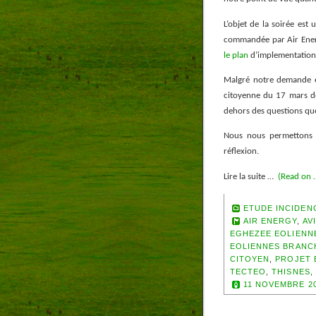
L’objet de la soirée est
commandée par Air Energ
le plan
d’implementation 
Malgré notre demande et
citoyenne du 17 mars d
dehors des questions qu
Nous nous permettons 
réflexion.
Lire la suite …
(Read on 
ETUDE INCIDEN
AIR ENERGY
,
AV
EGHEZEE EOLIENN
EOLIENNES BRAN
CITOYEN
,
PROJET 
TECTEO
,
THISNES
,
11 NOVEMBRE 2