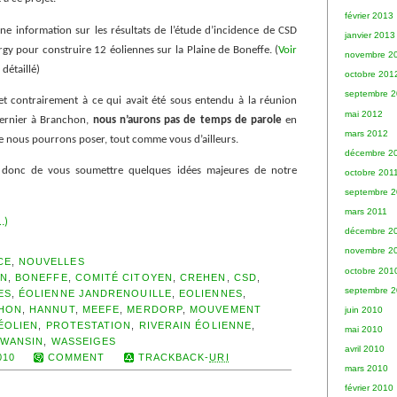
février 2013
 une information sur les résultats de l’étude d’incidence de CSD
janvier 2013
y pour construire 12 éoliennes sur la Plaine de Boneffe. (
Voir
novembre 2
détaillé)
octobre 201
septembre 
 contrairement à ce qui avait été sous entendu à la réunion
mai 2012
ernier à Branchon,
nous n’aurons pas de temps de parole
en
mars 2012
e nous pourrons poser, tout comme vous d’ailleurs.
décembre 2
donc de vous soumettre quelques idées majeures de notre
octobre 201
septembre 2
mars 2011
…)
décembre 2
novembre 2
CE
,
NOUVELLES
octobre 201
IN
,
BONEFFE
,
COMITÉ CITOYEN
,
CREHEN
,
CSD
,
septembre 
ES
,
ÉOLIENNE JANDRENOUILLE
,
EOLIENNES
,
CHON
,
HANNUT
,
MEEFE
,
MERDORP
,
MOUVEMENT
juin 2010
ÉOLIEN
,
PROTESTATION
,
RIVERAIN ÉOLIENNE
,
mai 2010
WANSIN
,
WASSEIGES
avril 2010
010
COMMENT
TRACKBACK-
URI
mars 2010
février 2010