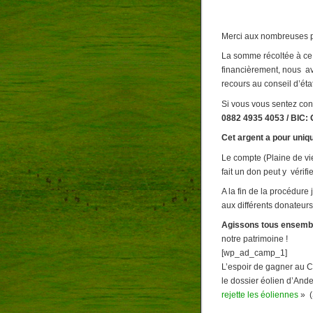
Merci aux nombreuses p
La somme récoltée à ce
financièrement, nous av
recours au conseil d’état
Si vous vous sentez con
0882 4935 4053 / BIC
Cet argent a pour uniqu
Le compte (Plaine de vi
fait un don peut y véri
A la fin de la procédure 
aux différents donateurs
Agissons tous ensemb
notre patrimoine !
[wp_ad_camp_1]
L’espoir de gagner au Co
le dossier éolien d’Ande
rejette les éoliennes
» (