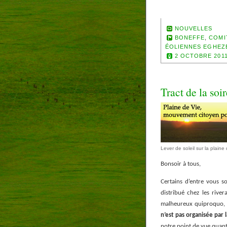
NOUVELLES
BONEFFE
,
COMI
ÉOLIENNES EGHEZ
2 OCTOBRE 201
Tract de la soi
Lever de soleil sur la plain
Bonsoir à tous,
Certains d’entre vous s
distribué chez les river
malheureux quiproquo, 
n’est pas organisée pa
notre point de vue quant