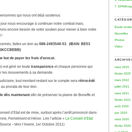
7. EPAW.org
ersonnes qui nous ont déjà soutenus.
CATÉGOR
 jour nous encourage à continuer notre combat mais,
Etude incid
ons encore besoin de votre soutien pour mener à bien notre
Nouvelles
 !
Photos
cernés, faites un don au
088-2493540-53
.
(IBAN: BE53
Video
: GKCCBEBB)
e but de payer les frais d’avocat.
ARCHIVE
e) est géré en toute
transparence
et chaque personne qui
mars 2025
fier les mouvements à sa demande.
février 2025
mars 2022
judiciaire, tout montant restant sur le compte sera
rétrocédé
 au prorata de leur don.
juillet 2021
mars 2021
le dès maintenant
afin de préserver la plaine de Boneffe et
février 2021
août 2020
nseil d’Etat est de mise, surtout après l’arrêt prononcé dans
juin 2020
nne, Fernelmont et Héron. Lire l’article «
Le Conseil d’Etat
mars 2020
Source –Vers l’Avenir, 1er Octobre 2011)
février 2020