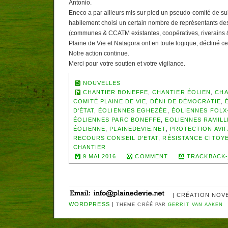
Antonio.
Eneco a par ailleurs mis sur pied un pseudo-comité de sui
habilement choisi un certain nombre de représentants des
(communes & CCATM existantes, coopératives, riverains &
Plaine de Vie et Natagora ont en toute logique, décliné cet
Notre action continue.
Merci pour votre soutien et votre vigilance.
NOUVELLES
CHANTIER BONEFFE
,
CHANTIER ÉOLIEN
,
CHA
COMITÉ PLAINE DE VIE
,
DÉNI DE DÉMOCRATIE
,
D'ÉTAT
,
ÉOLIENNES EGHEZÉE
,
ÉOLIENNES FOLX
ÉOLIENNES PARC BONEFFE
,
EOLIENNES RAMILL
ÉOLIENNE
,
PLAINEDEVIE.NET
,
PROTECTION AVI
RECOURS CONSEIL D'ETAT
,
RÉSISTANCE CITOY
CHANTIER
9 MAI 2016
COMMENT
TRACKBACK-
| CRÉATION NOV
WORDPRESS
|
THEME CRÉÉ PAR
GERRIT VAN AAKEN