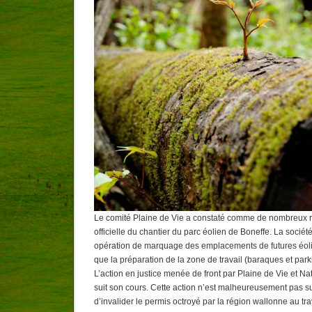
Le comité Plaine de Vie a constaté comme de nombreux ri
officielle du chantier du parc éolien de Boneffe. La socié
opération de marquage des emplacements de futures éoli
que la préparation de la zone de travail (baraques et par
L’action en justice menée de front par Plaine de Vie et Na
suit son cours. Cette action n’est malheureusement pas su
d’invalider le permis octroyé par la région wallonne au tr