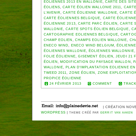
EOLIENNES 2013 EN WALLONIE
,
CARTE DES SIT
ÉOLIENS
,
CARTE ÉOLIEN WALLONIE 2011
,
CARTE
L'AVENIR
,
CARTE ÉOLIENNE WALLONIE
,
CARTE É
CARTE ÉOLIENNES BELGIQUE
,
CARTE ÉOLIENNE
ÉOLIENNNE 2013
,
CARTE PARC ÉOLIEN
,
CARTE S
WALLONIE
,
CARTE SPOTS ÉOLIEN BELGIQUE
,
CA
CARTOGRAPHIE EOLIENNES BELGIQUE
,
CARTOG
CHAMP EOLIEN
,
CHAMPS EOLIEN WALLONIE
,
CH
ENECO WIND
,
ENECO WIND BELGIUM
,
ÉOLIENNE
ÉOLIENNES WALLONIE
,
ÉOLIENNES WALLONNIE
FOLIE ÉOLIENNE
,
GISEMENT ÉOLIEN
,
JEUDI 21 
ÉOLIEN
,
MODIFICATION DU PAYSAGE WALLON
,
P
WALLONIE
,
PLAN D'IMPLANTATION EOLIENNE EN
TWEED 2011
,
ZONE ÉOLIEN
,
ZONE EXPLOITATIO
PROPICE ÉOLIENNE
24 FÉVRIER 2013
COMMENT
TRACK
| CRÉATION NOV
WORDPRESS
|
THEME CRÉÉ PAR
GERRIT VAN AAKEN