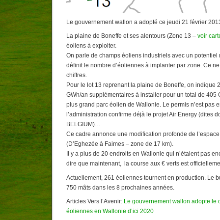
Le gouvernement wallon a adopté ce jeudi 21 février 2013
La plaine de Boneffe et ses alentours (Zone 13 –
voir cart
éoliens à exploiter.
On parle de champs éoliens industriels avec un potentiel
définit le nombre d’éoliennes à implanter par zone. Ce ne
chiffres.
Pour le lot 13 reprenant la plaine de Boneffe, on indique
GWh/an supplémentaires à installer pour un total de 405 
plus grand parc éolien de Wallonie. Le permis n’est pas 
l’administration confirme déjà le projet Air Energy (dit
BELGIUM)…
Ce cadre annonce une modification profonde de l’espace d
(D’Eghezée à Faimes – zone de 17 km).
Il y a plus de 20 endroits en Wallonie qui n’étaient pas e
dire que maintenant, la course aux € verts est officielleme
Actuellement, 261 éoliennes tournent en production. Le b
750 mâts dans les 8 prochaines années.
Articles Vers l’Avenir:
Le gouvernement wallon adopte le 
éoliennes en Wallonie d’ici 2020