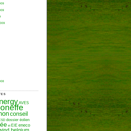
009
009
9
2009
008
TES
Energy
AVES
oneffe
hon
conseil
dossier éolien
CSD
zée
eneco
EIE
ei
wind belgium