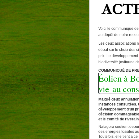
Voici le communiqué de 
au dépôt de notre recour
Les deux associations m
débat sur le choix des s
prix. Le développement d
biodiversité (avifaune d
COMMUNIQUÉ DE PRESS
Éolien à Bo
vie au cons
Malgré deux annulation
instances consultées, u
développement d’un pro
décision dommageable p
et le comité de riverain
Natagora soutient depuis
des énergies fossiles a
Toutefois, elle tient à c