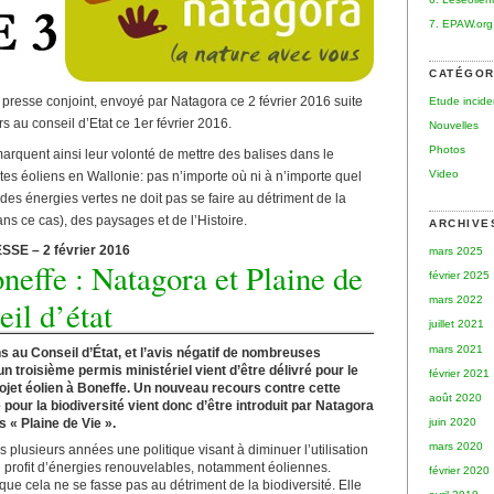
7. EPAW.org
CATÉGOR
presse conjoint, envoyé par Natagora ce 2 février 2016 suite
Etude incid
s au conseil d’Etat ce 1er février 2016.
Nouvelles
Photos
arquent ainsi leur volonté de mettre des balises dans le
Video
ites éoliens en Wallonie: pas n’importe où ni à n’importe quel
es énergies vertes ne doit pas se faire au détriment de la
ans ce cas), des paysages et de l’Histoire.
ARCHIVE
E – 2 février 2016
mars 2025
neffe : Natagora et Plaine de
février 2025
mars 2022
eil d’état
juillet 2021
mars 2021
s au Conseil d’État, et l’avis négatif de nombreuses
n troisième permis ministériel vient d’être délivré pour le
février 2021
jet éolien à Boneffe. Un nouveau recours contre cette
août 2020
our la biodiversité vient donc d’être introduit par Natagora
s « Plaine de Vie ».
juin 2020
mars 2020
 plusieurs années une politique visant à diminuer l’utilisation
u profit d’énergies renouvelables, notamment éoliennes.
février 2020
e que cela ne se fasse pas au détriment de la biodiversité. Elle