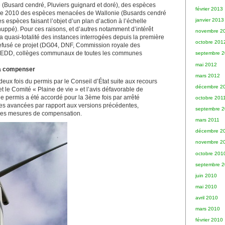
 (Busard cendré, Pluviers guignard et doré), des espèces
février 2013
rouge 2010 des espèces menacées de Wallonie (Busards cendré
janvier 2013
s espèces faisant l’objet d’un plan d’action à l’échelle
pé). Pour ces raisons, et d’autres notamment d’intérêt
novembre 2
la quasi-totalité des instances interrogées depuis la première
octobre 201
fusé ce projet (DG04, DNF, Commission royale des
WEDD, collèges communaux de toutes les communes
septembre 
mai 2012
 à compenser
mars 2012
deux fois du permis par le Conseil d’État suite aux recours
décembre 2
et le Comité « Plaine de vie » et l’avis défavorable de
e permis a été accordé pour la 3ème fois par arrêté
octobre 201
 des avancées par rapport aux versions précédentes,
septembre 2
les mesures de compensation.
mars 2011
décembre 2
novembre 2
octobre 201
septembre 
juin 2010
mai 2010
avril 2010
mars 2010
février 2010