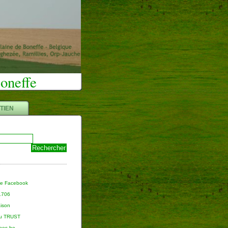
Boneffe
TIEN
ge Facebook
 1706
aison
du TRUST
nnes.be