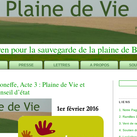
en pour la sauvegarde de la plaine de 
PRESSE
LETTRES
A PROPOS
SOU
neffe, Acte 3 : Plaine de Vie et
Rechercher :
nseil d’état
LIENS
1. Notre Pa
2. Ramillies
3. Vent de r
4. Soutien 
6. Leséolie