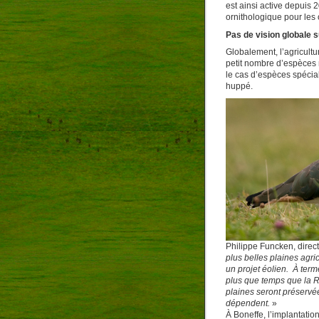
est ainsi active depuis 
ornithologique pour les 
Pas de vision globale s
Globalement, l’agricultu
petit nombre d’espèces 
le cas d’espèces spécia
huppé.
Philippe Funcken, direc
plus belles plaines agri
un projet éolien. À term
plus que temps que la R
plaines seront préservé
dépendent.
»
À Boneffe, l’implantatio