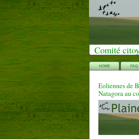
Comité citoy
HOME
FAQ
Eoliennes de Bo
Natagora au co