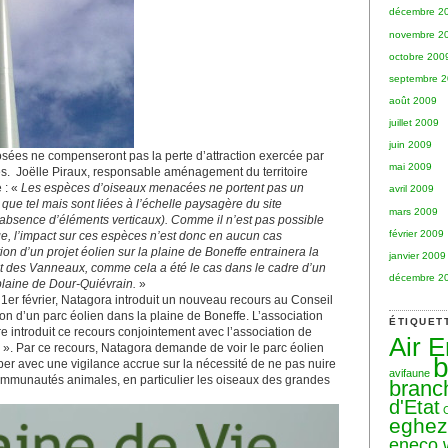
décembre 2
novembre 2
octobre 200
septembre 
août 2009
juillet 2009
juin 2009
ées ne compenseront pas la perte d’attraction exercée par
mai 2009
es. Joëlle Piraux, responsable aménagement du territoire
 : «
Les espèces d’oiseaux menacées ne portent pas un
avril 2009
nt que tel mais sont liées à l’échelle paysagère du site
mars 2009
 absence d’éléments verticaux). Comme il n’est pas possible
février 2009
ge, l’impact sur ces espèces n’est donc en aucun cas
ion d’un projet éolien sur la plaine de Boneffe entrainera la
janvier 2009
et des Vanneaux, comme cela a été le cas dans le cadre d’un
décembre 2
 plaine de Dour-Quiévrain.
»
 1er février, Natagora introduit un nouveau recours au Conseil
tion d’un parc éolien dans la plaine de Boneffe. L’association
ÉTIQUET
re introduit ce recours conjointement avec l’association de
Air 
e ». Par ce recours, Natagora demande de voir le parc éolien
b
er avec une vigilance accrue sur la nécessité de ne pas nuire
avifaune
mmunautés animales, en particulier les oiseaux des grandes
branc
d'Etat
eghe
eneco 