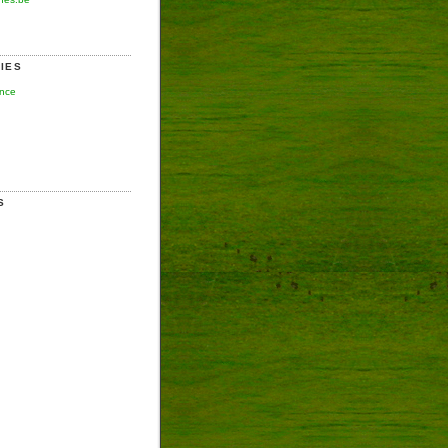
IES
ence
S