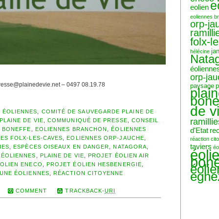
e
eolien
eoliennes b
orp-ja
ramilli
folx-l
ja
hélécine
Nata
éolienne
orp-ja
esse@plainedevie.net – 0497 08.19.78
paysage
p
plai
bone
de v
 ÉOLIENNES
,
COMITÉ DE SAUVEGARDE PLAINE DE
ramillie
PLAINE DE VIE
,
COMMUNIQUÉ DE PRESSE
,
CONSEIL
 BONEFFE
,
EOLIENNES BRANCHON
,
ÉOLIENNES
d'Etat
re
ES FOLX-LES-CAVES
,
EOLIENNES ORP-JAUCHE
,
réaction ci
taviers
IES
,
ESPÈCES OISEAUX EN DANGER
,
NATAGORA
,
éo
éoli
 ÉOLIENNES
,
PLAINE DE VIE
,
PROJET ÉOLIEN AIR
bone
ÉOLIEN ENECO
,
PROJET ÉOLIEN HESBENERGIE
,
éoli
eghe
AUNE ÉOLIENNES
,
RÉACTION CITOYENNE
COMMENT
TRACKBACK-
URI