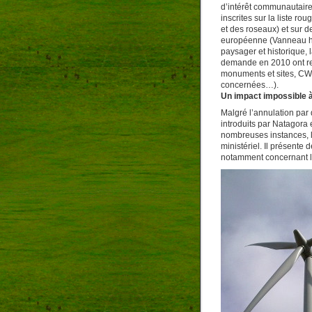
d’intérêt communautaire
inscrites sur la liste 
et des roseaux) et sur de
européenne (Vanneau hup
paysager et historique, 
demande en 2010 ont re
monuments et sites, C
concernées…).
Un impact impossible
Malgré l’annulation par 
introduits par Natagora 
nombreuses instances, l
ministériel. Il présente
notamment concernant 