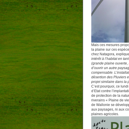
Mais ces mesures propos
la plaine sur ces espèc
chez Natagora, explique
intérêt à l’habitat en ta
(grande plaine ouverte,
d’ouvrir un autre paysa
compensable. L’installat
désertion des Pluviers 
projet similaire dans la
C’est pourquoi, ce lundi
d’Etat contre l’implanta
de protection de la natu
riverains « Plaine de vi
de Wallonie se développ
aux paysages, ni aux co
plaines agricoles.