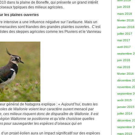
avril 2019
2010 dans la plaine de Boneffe, qui présente un grand intérêt
oiseaux typiques des milieux agricoles.
juin 2018
mars 2018
ur les plaines ouvertes
février 2018
re intensive a une influence négative sur l’avifaune. Mais un
menacées sont friandes des grandes plaintes ouvertes. C’est
janvier 2018
listes des steppes agricoles comme les Pluviers et le Vanneau
juillet 2017
mai 2017
avril 2017
septembre 
juin 2016
mai 2016
février 2016
décembre 2
novembre 2
septembre 
août 2015
teur général de Natagora explique : «
Aujourd’hui, toutes les
janvier 2015
coles de Wallonie voient leur caractère ouvert menacé par
e, ces milieux risquent donc de disparaître de Wallonie. Il est
juillet 2014
égion Wallonne se positionne et qu’elle choisisse quelles
décembre 2
es pour sauvegarder les espèces d’oiseaux qui en
septembre 
n d’un projet éolien aura un impact significatif sur des espèces
mars 2013