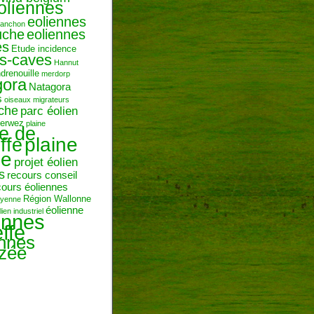
oliennes
eoliennes
ranchon
uche
eoliennes
es
Etude incidence
es-caves
Hannut
ndrenouille
merdorp
gora
Natagora
s
oiseaux migrateurs
uche
parc éolien
erwez
plaine
ne de
plaine
ffe
ie
projet éolien
s
recours conseil
cours éoliennes
Région Wallonne
toyenne
éolienne
lien industriel
ennes
ffe
ennes
zée