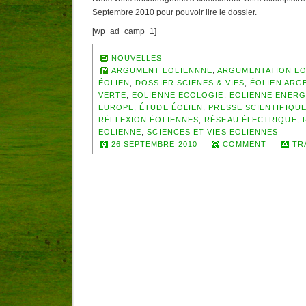
Septembre 2010 pour pouvoir lire le dossier.
[wp_ad_camp_1]
NOUVELLES
ARGUMENT EOLIENNNE
,
ARGUMENTATION EO
ÉOLIEN
,
DOSSIER SCIENES & VIES
,
ÉOLIEN ARG
VERTE
,
EOLIENNE ECOLOGIE
,
EOLIENNE ENERG
EUROPE
,
ÉTUDE ÉOLIEN
,
PRESSE SCIENTIFIQU
RÉFLEXION ÉOLIENNES
,
RÉSEAU ÉLECTRIQUE
,
EOLIENNE
,
SCIENCES ET VIES EOLIENNES
26 SEPTEMBRE 2010
COMMENT
TR