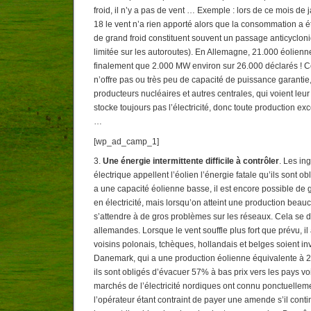
froid, il n’y a pas de vent … Exemple : lors de ce mois de j
18 le vent n’a rien apporté alors que la consommation a 
de grand froid constituent souvent un passage anticyclon
limitée sur les autoroutes). En Allemagne, 21.000 éolienn
finalement que 2.000 MW environ sur 26.000 déclarés ! Ce
n’offre pas ou très peu de capacité de puissance garantie,
producteurs nucléaires et autres centrales, qui voient leu
stocke toujours pas l’électricité, donc toute production 
…
[wp_ad_camp_1]
3.
Une énergie intermittente difficile à contrôler
. Les in
électrique appellent l’éolien l’énergie fatale qu’ils sont o
a une capacité éolienne basse, il est encore possible de
en électricité, mais lorsqu’on atteint une production beauc
s’attendre à de gros problèmes sur les réseaux. Cela se d
allemandes. Lorsque le vent souffle plus fort que prévu, il
voisins polonais, tchèques, hollandais et belges soient i
Danemark, qui a une production éolienne équivalente à
ils sont obligés d’évacuer 57% à bas prix vers les pays vois
marchés de l’électricité nordiques ont connu ponctuelleme
l’opérateur étant contraint de payer une amende s’il contin