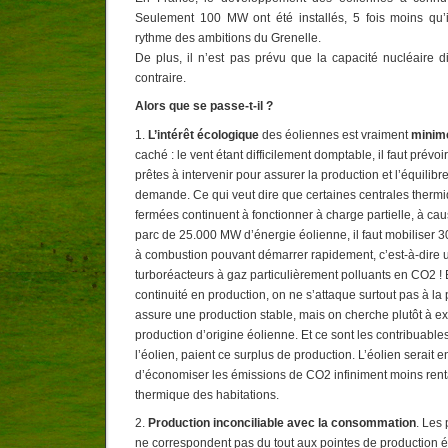
Seulement 100 MW ont été installés, 5 fois moins qu’il
rythme des ambitions du Grenelle.
De plus, il n’est pas prévu que la capacité nucléaire d
contraire.
Alors que se passe-t-il ?
1.
L’intérêt écologique
des éoliennes est vraiment
minim
caché : le vent étant difficilement domptable, il faut prévo
prêtes à intervenir pour assurer la production et l’équilibre 
demande. Ce qui veut dire que certaines centrales thermi
fermées continuent à fonctionner à charge partielle, à ca
parc de 25.000 MW d’énergie éolienne, il faut mobiliser
à combustion pouvant démarrer rapidement, c’est-à-dire
turboréacteurs à gaz particulièrement polluants en CO2 ! 
continuité en production, on ne s’attaque surtout pas à la 
assure une production stable, mais on cherche plutôt à ex
production d’origine éolienne. Et ce sont les contribuable
l’éolien, paient ce surplus de production. L’éolien serait
d’économiser les émissions de CO2 infiniment moins renta
thermique des habitations.
2.
Production inconciliable avec la consommation
. Les
ne correspondent pas du tout aux pointes de production éo