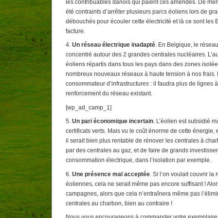
les contribuables danois qui paient ces amendes. De mêm
été contraints d’arrêter plusieurs parcs éoliens lors de gr
débouchés pour écouler cette électricité et là ce sont les 
facture.
4.
Un réseau électrique inadapté
. En Belgique, le résea
concentré autour des 2 grandes centrales nucléaires. L’
éoliens répartis dans tous les pays dans des zones isolées,
nombreux nouveaux réseaux à haute tension à nos frais. L
consommateur d’infrastructures : il faudra plus de lignes 
renforcement du réseau existant.
[wp_ad_camp_1]
5.
Un pari économique incertain
. L’éolien est subsidié 
certificats verts. Mais vu le coût énorme de cette énergie,
il serait bien plus rentable de rénover les centrales à ch
par des centrales au gaz, et de faire de grands investiss
consommation électrique, dans l’isolation par exemple.
6.
Une présence mal acceptée
. Si l’on voulait couvrir l
éoliennes, cela ne serait même pas encore suffisant ! Alo
campagnes, alors que cela n’entraînera même pas l’élimin
centrales au charbon, bien au contraire !
Nous vous encourageons à commander votre exemplaire 