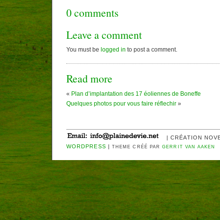
0 comments
Leave a comment
You must be
logged in
to post a comment.
Read more
«
Plan d’implantation des 17 éoliennes de Boneffe
Quelques photos pour vous faire réflechir
»
| CRÉATION NOV
WORDPRESS
|
THEME CRÉÉ PAR
GERRIT VAN AAKEN