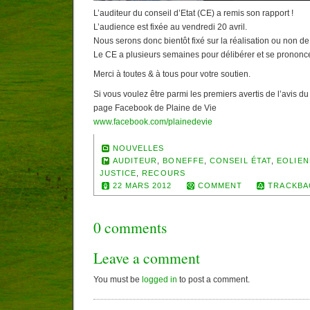
L’auditeur du conseil d’Etat (CE) a remis son rapport !
L’audience est fixée au vendredi 20 avril.
Nous serons donc bientôt fixé sur la réalisation ou non de 
Le CE a plusieurs semaines pour délibérer et se prononce
Merci à toutes & à tous pour votre soutien.
Si vous voulez être parmi les premiers avertis de l’avis du
page Facebook de Plaine de Vie
www.facebook.com/plainedevie
NOUVELLES
AUDITEUR
,
BONEFFE
,
CONSEIL ÉTAT
,
EOLIE
JUSTICE
,
RECOURS
22 MARS 2012
COMMENT
TRACKBA
0 comments
Leave a comment
You must be
logged in
to post a comment.