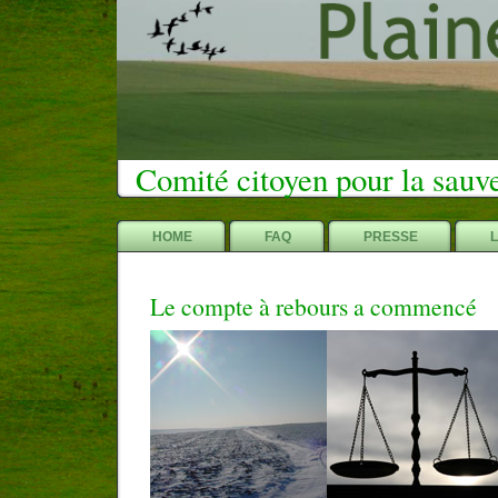
Comité citoyen pour la sauv
HOME
FAQ
PRESSE
Le compte à rebours a commencé