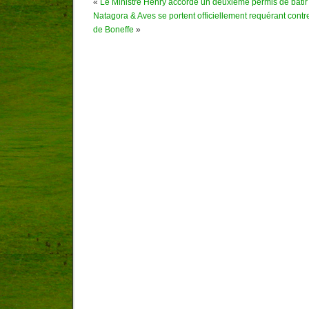
«
Le Ministre Henry accorde un deuxième permis de batir
Natagora & Aves se portent officiellement requérant contre
de Boneffe
»