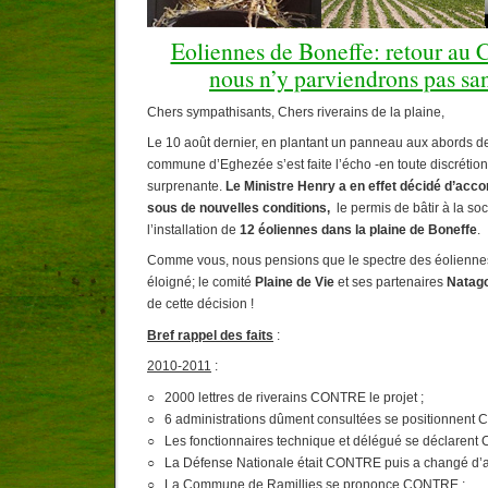
Eoliennes de Boneffe: retour au C
nous n’y parviendrons pas s
Chers sympathisants, Chers riverains de la plaine,
Le 10 août dernier, en plantant un panneau aux abords de 
commune d’Eghezée s’est faite l’écho -en toute discrétion
surprenante.
Le Ministre Henry a en effet décidé d’acco
sous de nouvelles conditions,
le permis de bâtir à la soc
l’installation de
12 éoliennes dans la plaine de Boneffe
.
Comme vous, nous pensions que le spectre des éoliennes 
éloigné; le comité
Plaine de Vie
et ses partenaires
Natag
de cette décision !
Bref rappel des faits
:
2010-2011
:
○ 2000 lettres de riverains CONTRE le projet ;
○ 6 administrations dûment consultées se positionnent
○ Les fonctionnaires technique et délégué se déclarent
○ La Défense Nationale était CONTRE puis a changé d’av
○ La Commune de Ramillies se prononce CONTRE ;