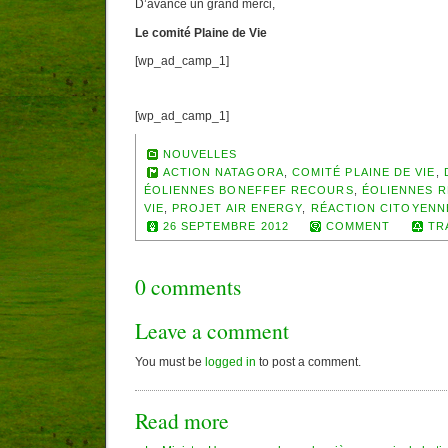
D’avance un grand merci,
Le comité Plaine de Vie
[wp_ad_camp_1]
[wp_ad_camp_1]
NOUVELLES
ACTION NATAGORA
,
COMITÉ PLAINE DE VIE
,
ÉOLIENNES BONEFFEF RECOURS
,
ÉOLIENNES 
VIE
,
PROJET AIR ENERGY
,
RÉACTION CITOYENN
26 SEPTEMBRE 2012
COMMENT
TR
0 comments
Leave a comment
You must be
logged in
to post a comment.
Read more