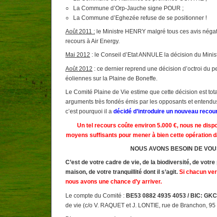
○ La Commune d’Orp-Jauche signe POUR ;
○ La Commune d’Eghezée refuse de se positionner !
Août 2011 :
le Ministre HENRY malgré tous ces avis néga
recours à Air Energy.
Mai 2012
: le Conseil d’Etat ANNULE la décision du Mini
Août 2012
: ce dernier reprend une décision d’octroi du p
éoliennes sur la Plaine de Boneffe.
Le Comité Plaine de Vie estime que cette décision est to
arguments très fondés émis par les opposants et entendus 
c’est pourquoi il a
décidé d’introduire un nouveau recour
Un tel recours coûte environ 5.000 €, nous ne dis
moyens suffisants pour mener à bien cette opération d
NOUS AVONS BESOIN DE VOUS
C’est de votre cadre de vie, de la biodiversité, de votre
maison, de votre tranquillité dont il s’agit
.
Si chacun ver
nous avons une chance d’y arriver.
Le compte du Comité :
BE53 0882 4935 4053 / BIC: G
de vie (c/o V. RAQUET et J. LONTIE, rue de Branchon, 95